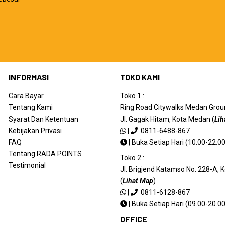
INFORMASI
TOKO KAMI
Cara Bayar
Toko 1 :
Tentang Kami
Ring Road Citywalks Medan Ground
Syarat Dan Ketentuan
Jl. Gagak Hitam, Kota Medan (
Lih
Kebijakan Privasi
|
0811-6488-867
FAQ
|
Buka Setiap Hari (10.00-22.00
Tentang RADA POINTS
Toko 2 :
Testimonial
Jl. Brigjend Katamso No. 228-A,
(
Lihat Map
)
|
0811-6128-867
|
Buka Setiap Hari (09.00-20.00
OFFICE