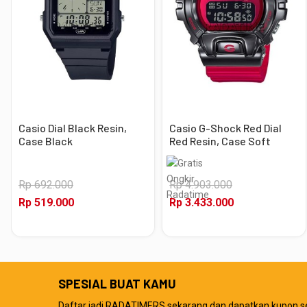
Casio Dial Black Resin,
Casio G-Shock Red Dial
Case Black
Red Resin, Case Soft
Black
Rp 692.000
Rp 4.903.000
Rp 519.000
Rp 3.433.000
SPESIAL BUAT KAMU
Daftar jadi RADATIMERS sekarang dan dapatkan kupon s