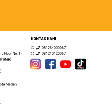
KONTAK KAMI
|
081264000067
 Floor No. 1 -
|
081210120067
at Map
)
)
 Kota Medan
)