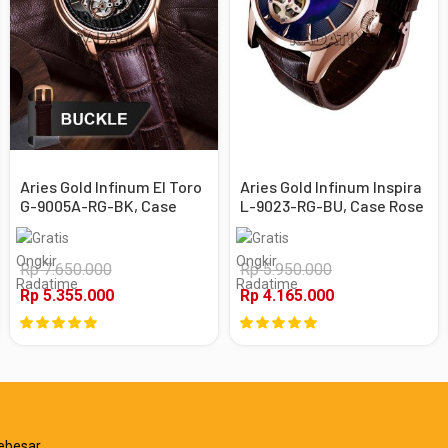
Aries Gold Infinum El Toro
Aries Gold Infinum Inspira
G-9005A-RG-BK, Case
L-9023-RG-BU, Case Rose
Rose Gold
Gold
Rp 7.650.000
Rp 5.950.000
Rp 5.355.000
Rp 4.165.000
ebesar