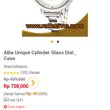
Alba Unique Cylinder Glass Dial ,
Case
Wanita
Wanita
(30)
Ulasan
Rp 909,000
Rp 728,000
View More
(Anda hemat Rp 181,000)
Stok Habis