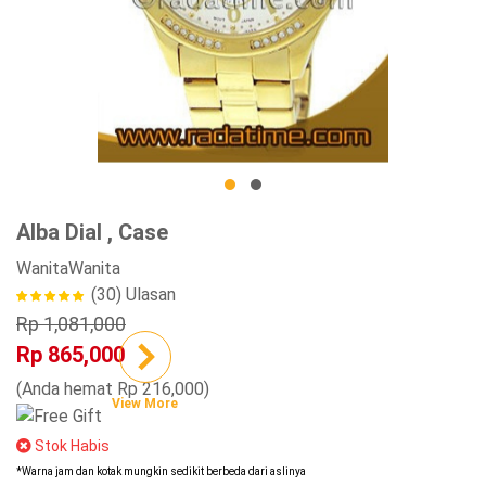
Alba Dial , Case
Wanita
Wanita
(30)
Ulasan
Rp 1,081,000
Rp 865,000
(Anda hemat Rp 216,000)
View More
Stok Habis
*Warna jam dan kotak mungkin sedikit berbeda dari aslinya