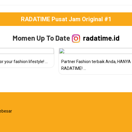
RADATIME Pusat Jam Original #1
Momen Up To Date
radatime.id
r your fashion lifestyle! ...
Partner Fashion terbaik Anda, HANYA 
RADATIME! ...
ebesar