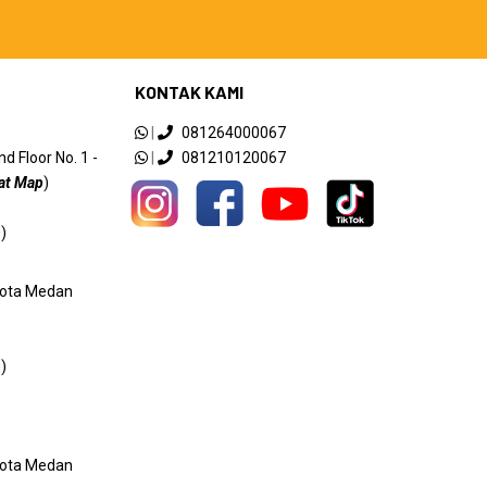
KONTAK KAMI
|
081264000067
 Floor No. 1 -
|
081210120067
at Map
)
)
 Kota Medan
)
 Kota Medan