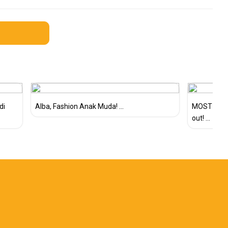
di
Alba, Fashion Anak Muda! ...
MOST WANTE
out! ...