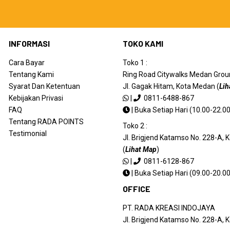
INFORMASI
TOKO KAMI
Cara Bayar
Toko 1 :
Tentang Kami
Ring Road Citywalks Medan Ground
Syarat Dan Ketentuan
Jl. Gagak Hitam, Kota Medan (
Lih
Kebijakan Privasi
|
0811-6488-867
FAQ
|
Buka Setiap Hari (10.00-22.00
Tentang RADA POINTS
Toko 2 :
Testimonial
Jl. Brigjend Katamso No. 228-A,
(
Lihat Map
)
|
0811-6128-867
|
Buka Setiap Hari (09.00-20.00
OFFICE
PT. RADA KREASI INDOJAYA
Jl. Brigjend Katamso No. 228-A,