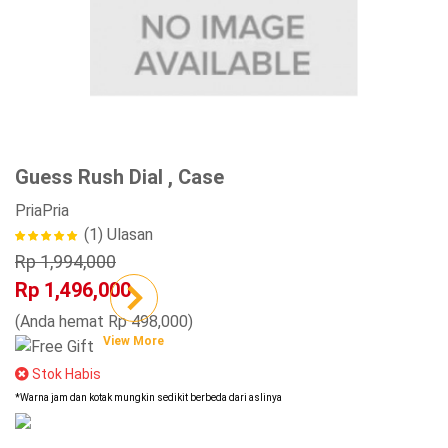
Guess Rush Dial , Case
Pria
Pria
(1)
Ulasan
Rp 1,994,000
Rp 1,496,000
(Anda hemat Rp 498,000)
View More
Stok Habis
*Warna jam dan kotak mungkin sedikit berbeda dari aslinya