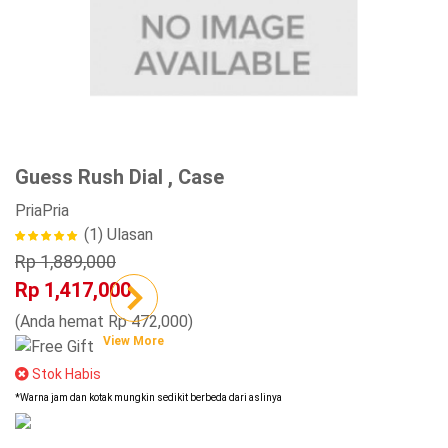
Guess Rush Dial , Case
Pria
Pria
(1)
Ulasan
Rp 1,889,000
Rp 1,417,000
(Anda hemat Rp 472,000)
View More
Stok Habis
*Warna jam dan kotak mungkin sedikit berbeda dari aslinya