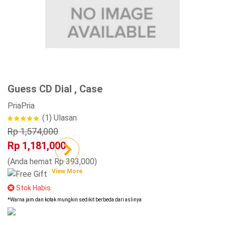
Guess CD Dial , Case
Pria
Pria
(1)
Ulasan
Rp 1,574,000
Rp 1,181,000
(Anda hemat Rp 393,000)
View More
Stok Habis
*Warna jam dan kotak mungkin sedikit berbeda dari aslinya