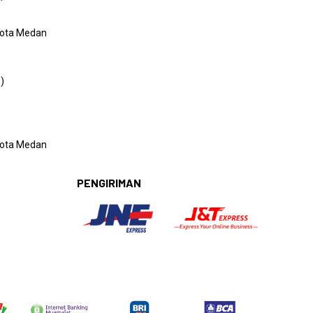
on maaf atas ketidaknyamannya. Kami akan
pihak Bank terkait kejadian ini agar tidak
 Kota Medan
)
ak Rian
 Kota Medan
PENGIRIMAN