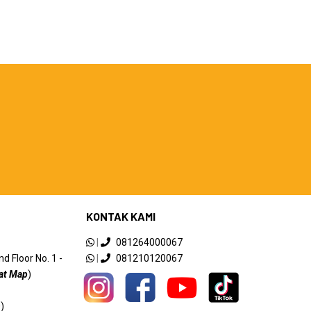
s dan barang yang di kirim sangat
ktasi, terima kasih radatime
KONTAK KAMI
|
081264000067
 Floor No. 1 -
|
081210120067
at Map
)
an 0% 6 bulan yang kluar tagihan langsung bukan
)