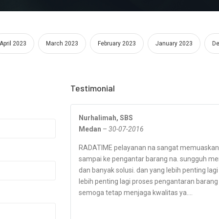
April 2023
March 2023
February 2023
January 2023
De
Testimonial
Nurhalimah, SBS
Medan
–
30-07-2016
RADATIME pelayanan na sangat memuaskan d
sampai ke pengantar barang na. sungguh memu
dan banyak solusi. dan yang lebih penting la
lebih penting lagi proses pengantaran barang
semoga tetap menjaga kwalitas ya....