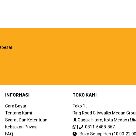
Hasan Roziqi, Honorer
Palangkaraya
–
11-07-2016
mantap banget saya puas dengan pelayanan c
memuaskan
ebesar
Aldo Afrianda, PT Smart Tbk
Sampit
–
11-07-2016
Barang udah datang, joss banger sesuai ekspe
INFORMASI
TOKO KAMI
Cara Bayar
Toko 1 :
Rian, Etc
Tentang Kami
Ring Road Citywalks Medan Ground
Bogor
–
10-07-2016
Syarat Dan Ketentuan
Jl. Gagak Hitam, Kota Medan (
Lih
Barang oke. Tapi saya pilih pembayaran cicil
Kebijakan Privasi
|
0811-6488-867
cicilan 0% SANGAT KECEWA
FAQ
|
Buka Setiap Hari (10.00-22.00