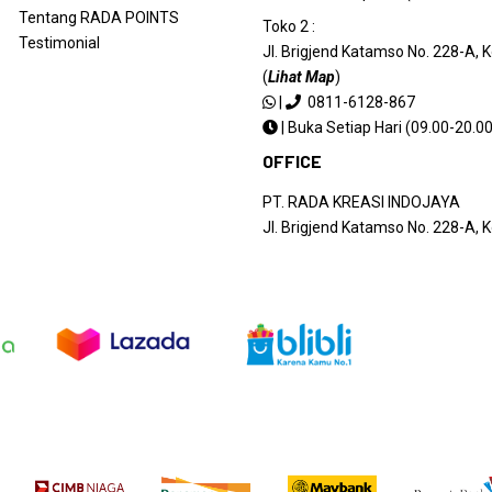
Tentang RADA POINTS
RaDa Time Team: Terima kasih Bapak Rian, moh
Toko 2 :
Testimonial
segera menghubungi Anda dan koordinasi dengan 
Jl. Brigjend Katamso No. 228-A,
terulang lagi.
(
Lihat Map
)
|
0811-6128-867
|
Buka Setiap Hari (09.00-20.00
OFFICE
Notes: RaDa Time Team telah menghubungi Bap
PT. RADA KREASI INDOJAYA
Jl. Brigjend Katamso No. 228-A,