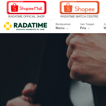
RADATIME OFFICIAL SHOP
RADATIME WATCH CENTRE
Berdasarkan
Jam Tangan
J
Menu
Pria
W