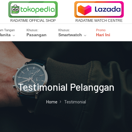
RADATIME OFFICIAL SHOP
RADATIME WATCH CENTRE
am Tangan
Khusus:
Khusus:
Promo
anita
Pasangan
Smartwatch
Hari Ini
Testimonial Pelanggan
Home
Testimonial